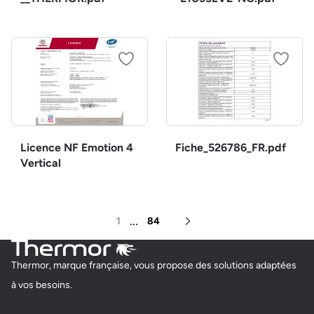
Licence NF Emotion 4
Fiche_526786_FR.pdf
Vertical
...
1
84
Page suivante
Thermor, marque française, vous propose des solutions adaptées
à vos besoins.