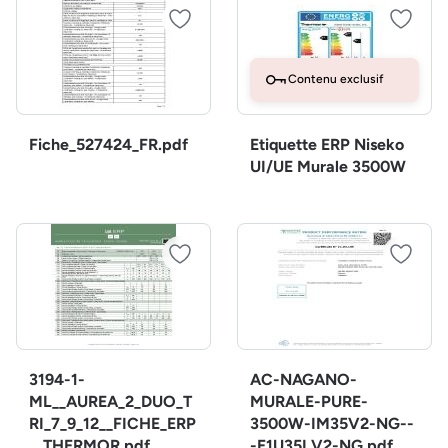
Contenu exclusif
Fiche_527424_FR.pdf
Etiquette ERP Niseko
UI/UE Murale 3500W
3194-1-
AC-NAGANO-
ML__AUREA_2_DUO_T
MURALE-PURE-
RI_7_9_12__FICHE_ERP
3500W-IM35V2-NG--
__THERMOR.pdf
-E1U35LV2-NG.pdf