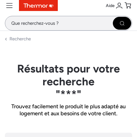
Aide
Contenu
Menu
Recherche
Se conne
Pani
Recher
Recherche
Résultats pour votre
recherche
"***"
Trouvez facilement le produit le plus adapté au
logement et aux besoins de votre client.