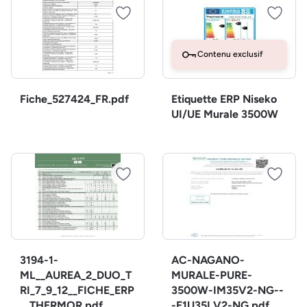
Contenu exclusif
Fiche_527424_FR.pdf
Etiquette ERP Niseko
UI/UE Murale 3500W
3194-1-
AC-NAGANO-
ML__AUREA_2_DUO_T
MURALE-PURE-
RI_7_9_12__FICHE_ERP
3500W-IM35V2-NG--
__THERMOR.pdf
-E1U35LV2-NG.pdf