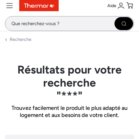
Aide
Contenu
Menu
Recherche
Se conne
Pani
Recher
Recherche
Résultats pour votre
recherche
"***"
Trouvez facilement le produit le plus adapté au
logement et aux besoins de votre client.