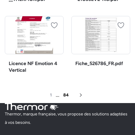
Licence NF Emotion 4
Fiche_526786_FR.pdf
Vertical
...
1
84
Page suivante
Thermor, marque française, vous propose des solutions adaptées
à vos besoins.