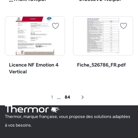
Licence NF Emotion 4
Fiche_526786_FR.pdf
Vertical
...
1
84
Page suivante
Thermor, marque française, vous propose des solutions adaptées
à vos besoins.