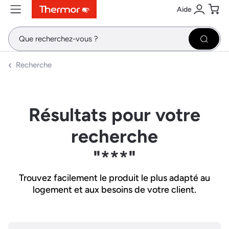
Aide
Contenu
Menu
Recherche
Se conne
Pani
Recher
Recherche
Résultats pour votre
recherche
"***"
Trouvez facilement le produit le plus adapté au
logement et aux besoins de votre client.