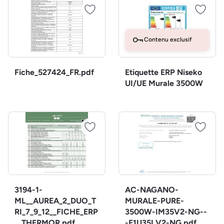
Contenu exclusif
Fiche_527424_FR.pdf
Etiquette ERP Niseko
UI/UE Murale 3500W
3194-1-
AC-NAGANO-
ML__AUREA_2_DUO_T
MURALE-PURE-
RI_7_9_12__FICHE_ERP
3500W-IM35V2-NG--
__THERMOR.pdf
-E1U35LV2-NG.pdf