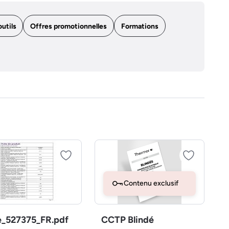
outils
Offres promotionnelles
Formations
Contenu exclusif
e_527375_FR.pdf
CCTP Blindé