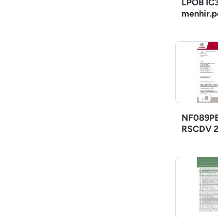
LPOB IC3
menhir.p
NF089PE
RSCDV 2