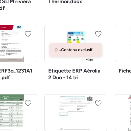
 SLIM riviera
Thermor.docx
df
Contenu exclusif
RF3o_1231A1
Etiquette ERP Aérolia
Fich
.pdf
2 Duo - 14 tri