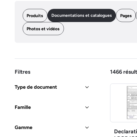
Documentations et catalogues
Produits
Pages
Photos et vidéos
Filtres
1466
résul
Type de document
Famille
Gamme
Declarat