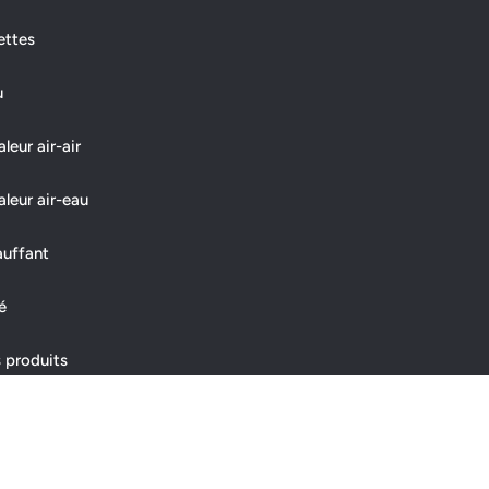
ettes
u
eur air-air
leur air-eau
auffant
é
 produits