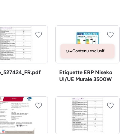
Contenu exclusif
e_527424_FR.pdf
Etiquette ERP Niseko
UI/UE Murale 3500W