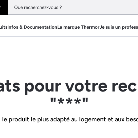
uits
Infos & Documentation
La marque Thermor
Je suis un profes
ats pour votre re
"***"
le produit le plus adapté au logement et aux beso