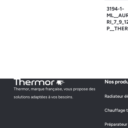
3194-1-
ML__AU
RI_7_9_
P__THER
Nos produ
Thermor, marque française, vous propose des
Radiateur él
solutions adaptées à vos besoins.
Chauffage t
Préparateur