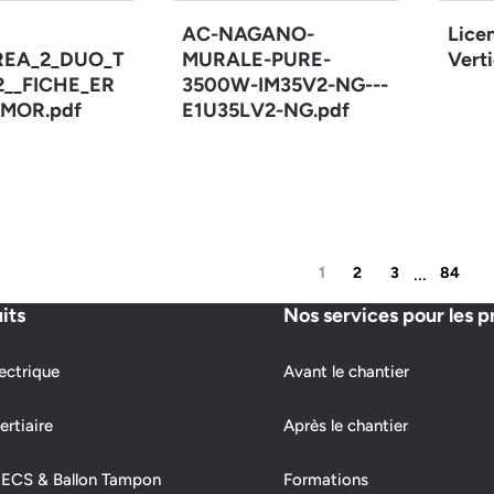
AC-NAGANO-
Lice
REA_2_DUO_T
MURALE-PURE-
Verti
12__FICHE_ER
3500W-IM35V2-NG---
MOR.pdf
E1U35LV2-NG.pdf
...
1
2
3
84
its
Nos services pour les p
ectrique
Avant le chantier
ertiaire
Après le chantier
 ECS & Ballon Tampon
Formations