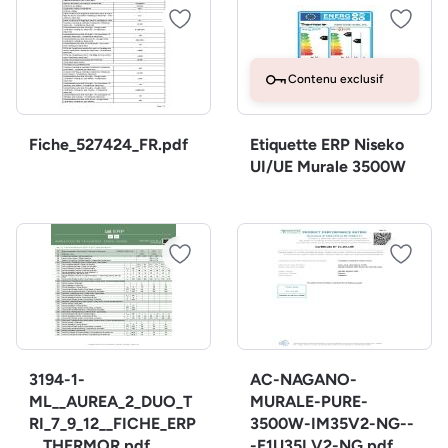
Contenu exclusif
Fiche_527424_FR.pdf
Etiquette ERP Niseko
UI/UE Murale 3500W
3194-1-
AC-NAGANO-
ML__AUREA_2_DUO_T
MURALE-PURE-
RI_7_9_12__FICHE_ERP
3500W-IM35V2-NG--
__THERMOR.pdf
-E1U35LV2-NG.pdf