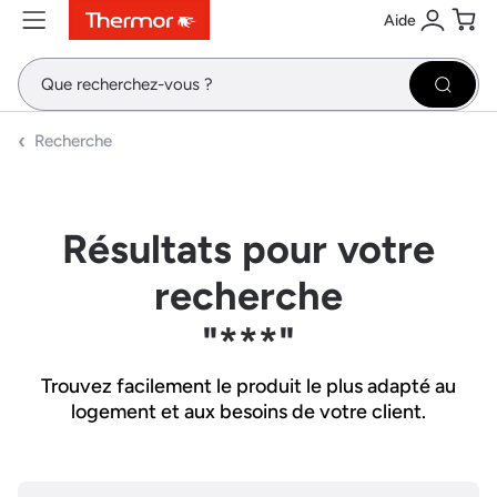
Aide
Contenu
Menu
Recherche
Se conne
Pani
Recher
Recherche
Résultats pour votre
recherche
"***"
Trouvez facilement le produit le plus adapté au
logement et aux besoins de votre client.