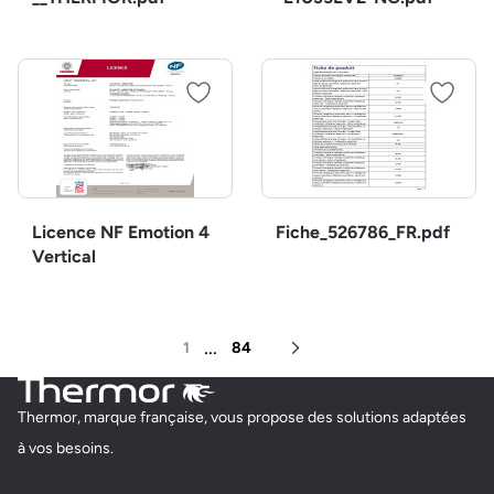
Licence NF Emotion 4
Fiche_526786_FR.pdf
Vertical
...
1
84
Page suivante
Thermor, marque française, vous propose des solutions adaptées
à vos besoins.