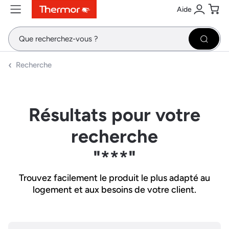
Aide
Contenu
Menu
Recherche
Se conne
Pani
Recher
Recherche
Résultats pour votre
recherche
"***"
Trouvez facilement le produit le plus adapté au
logement et aux besoins de votre client.