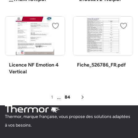
Licence NF Emotion 4
Fiche_526786_FR.pdf
Vertical
...
1
84
Page suivante
Thermor, marque française, vous propose des solutions adaptées
à vos besoins.