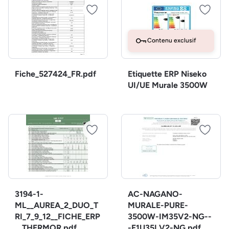
Contenu exclusif
Fiche_527424_FR.pdf
Etiquette ERP Niseko
UI/UE Murale 3500W
3194-1-
AC-NAGANO-
ML__AUREA_2_DUO_T
MURALE-PURE-
RI_7_9_12__FICHE_ERP
3500W-IM35V2-NG--
__THERMOR.pdf
-E1U35LV2-NG.pdf