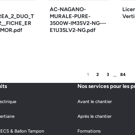
AC-NAGANO-
Lice
REA_2_DUO_T
MURALE-PURE-
Verti
12__FICHE_ER
3500W-IM35V2-NG---
MOR.pdf
E1U35LV2-NG.pdf
...
1
2
3
84
its
Nos services pour les p
ectrique
Avant le chantier
ertiaire
Après le chantier
 ECS & Ballon Tampon
Formations