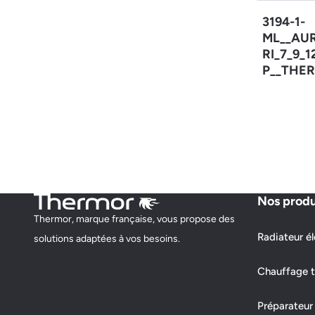
3194-1-
ML__AU
RI_7_9_
P__THER
Nos produ
Thermor, marque française, vous propose des
Radiateur él
solutions adaptées à vos besoins.
Chauffage t
Préparateur