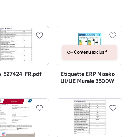
Contenu exclusif
e_527424_FR.pdf
Etiquette ERP Niseko
UI/UE Murale 3500W