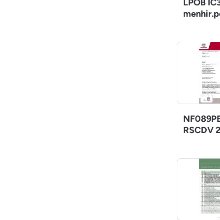
LPOB IC3
menhir.p
NF089PE
RSCDV 2