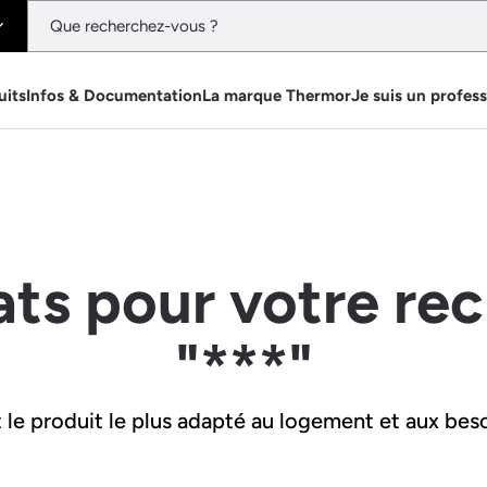
uits
Infos & Documentation
La marque Thermor
Je suis un profes
ats pour votre re
"***"
le produit le plus adapté au logement et aux beso