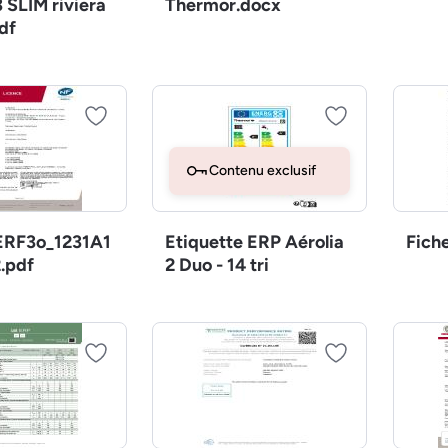
 SLIM riviera
Thermor.docx
df
Contenu exclusif
RF3o_1231A1
Etiquette ERP Aérolia
Fich
.pdf
2 Duo - 14 tri