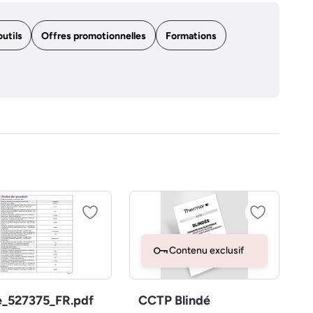
outils
Offres promotionnelles
Formations
Contenu exclusif
e_527375_FR.pdf
CCTP Blindé