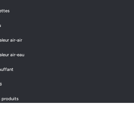
ettes
u
eur air-air
leur air-eau
auffant
é
 produits