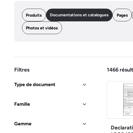
Documentations et catalogues
Produits
Pages
Photos et vidéos
Filtres
1466
résul
Type de document
Famille
Gamme
Declarat