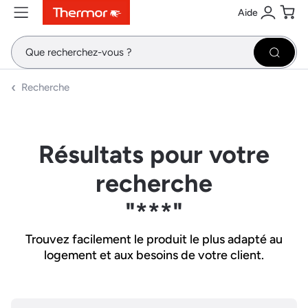
Aide
Contenu
Menu
Recherche
Se conne
Pani
Recher
Recherche
Résultats pour votre
recherche
"***"
Trouvez facilement le produit le plus adapté au
logement et aux besoins de votre client.