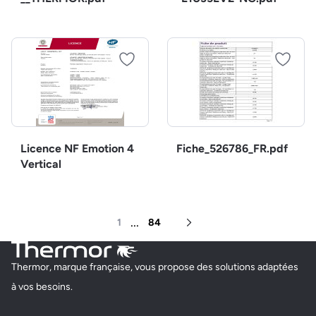
Licence NF Emotion 4
Fiche_526786_FR.pdf
Vertical
...
1
84
Page suivante
Thermor, marque française, vous propose des solutions adaptées
à vos besoins.