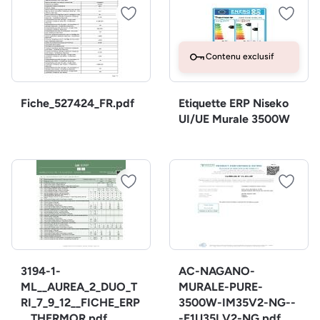
Contenu exclusif
Fiche_527424_FR.pdf
Etiquette ERP Niseko
UI/UE Murale 3500W
3194-1-
AC-NAGANO-
ML__AUREA_2_DUO_T
MURALE-PURE-
RI_7_9_12__FICHE_ERP
3500W-IM35V2-NG--
__THERMOR.pdf
-E1U35LV2-NG.pdf