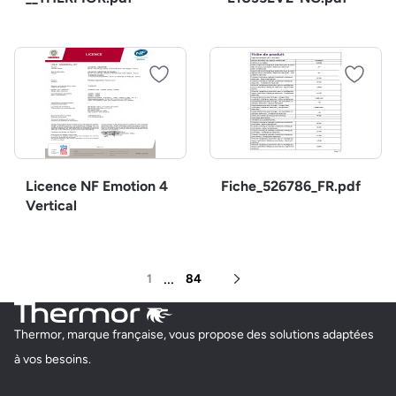
Licence NF Emotion 4
Fiche_526786_FR.pdf
Vertical
...
1
84
Page suivante
Thermor, marque française, vous propose des solutions adaptées
à vos besoins.