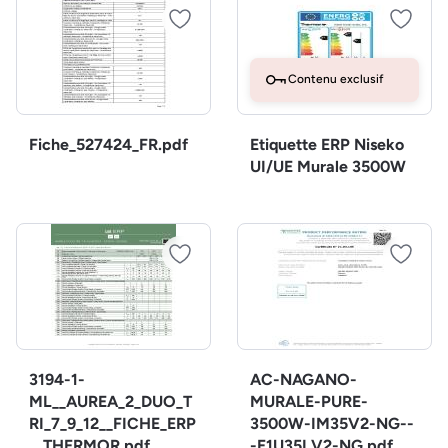
Contenu exclusif
Fiche_527424_FR.pdf
Etiquette ERP Niseko
UI/UE Murale 3500W
3194-1-
AC-NAGANO-
ML__AUREA_2_DUO_T
MURALE-PURE-
RI_7_9_12__FICHE_ERP
3500W-IM35V2-NG--
__THERMOR.pdf
-E1U35LV2-NG.pdf