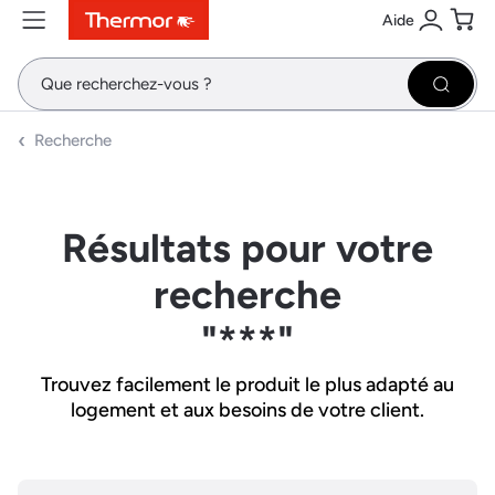
Aide
Contenu
Menu
Recherche
Se conne
Pani
Recher
Recherche
Résultats pour votre
recherche
"***"
Trouvez facilement le produit le plus adapté au
logement et aux besoins de votre client.