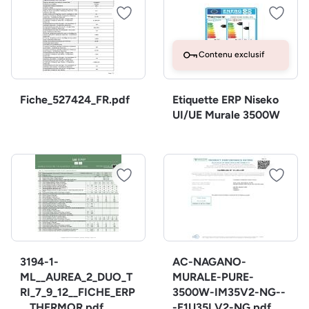
Contenu exclusif
Fiche_527424_FR.pdf
Etiquette ERP Niseko
UI/UE Murale 3500W
3194-1-
AC-NAGANO-
ML__AUREA_2_DUO_T
MURALE-PURE-
RI_7_9_12__FICHE_ERP
3500W-IM35V2-NG--
__THERMOR.pdf
-E1U35LV2-NG.pdf