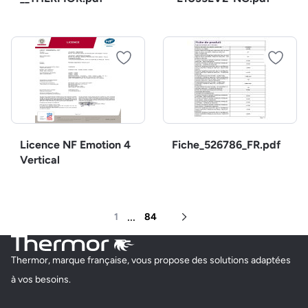
Licence NF Emotion 4
Fiche_526786_FR.pdf
Vertical
...
1
84
Page suivante
Thermor, marque française, vous propose des solutions adaptées
à vos besoins.