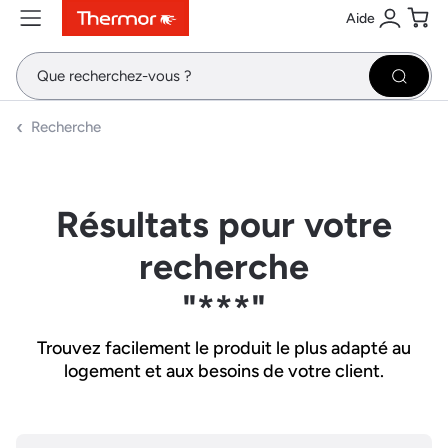
Aide
Contenu
Menu
Recherche
Se conne
Pani
Recher
Recherche
Résultats pour votre
recherche
"***"
Trouvez facilement le produit le plus adapté au
logement et aux besoins de votre client.