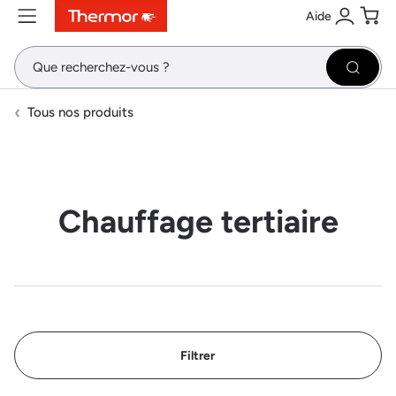
Aide
Contenu
Menu
Recherche
Se conne
Pani
Recher
Tous nos produits
Chauffage tertiaire
Filtrer