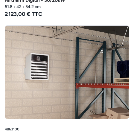
Airtherm Digital - 30/20kW
51.8 x 42 x 54.2 cm
2 123,00 € TTC
4863100