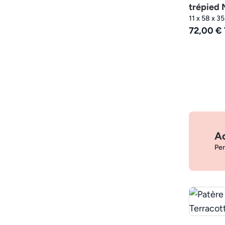
trépied M
11 x 58 x 3
72,00 €
Ac
Per