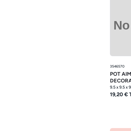
3546570
POT AI
DECORA
9.5 x 9.5 x 
19,20 €