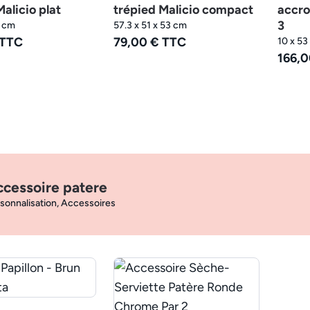
alicio plat
trépied Malicio compact
accro
3
5 cm
57.3 x 51 x 53 cm
 TTC
79,00 € TTC
10 x 53
166,0
cessoire patere
sonnalisation, Accessoires