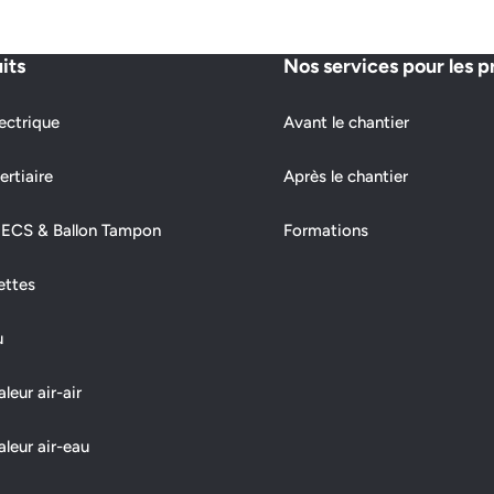
its
Nos services pour les p
ectrique
Avant le chantier
ertiaire
Après le chantier
 ECS & Ballon Tampon
Formations
ettes
u
eur air-air
leur air-eau