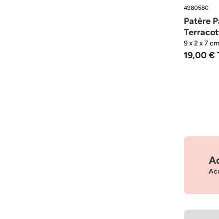
4980580
Patère P
Terracot
9 x 2 x 7 c
19,00 €
A
Acc