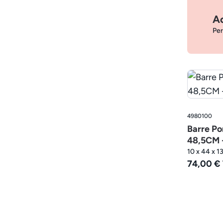
Ac
Per
4980100
Barre Po
48,5CM -
10 x 44 x 1
74,00 €