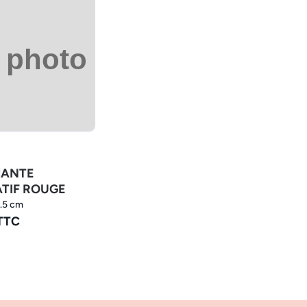
MANTE
TIF ROUGE
9.5 cm
 TTC