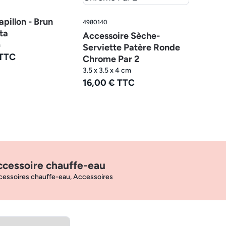
apillon - Brun
4980140
ta
Accessoire Sèche-
m
Serviette Patère Ronde
 TTC
Chrome Par 2
3.5 x 3.5 x 4 cm
16,00 € TTC
ccessoire chauffe-eau
essoires chauffe-eau, Accessoires