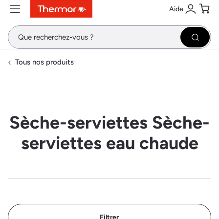
Aide
Contenu
Menu
Recherche
Se conne
Pani
Recher
Tous nos produits
Sèche-serviettes Sèche-
serviettes eau chaude
Filtrer