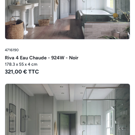
4716190
Riva 4 Eau Chaude - 924W - Noir
178.3 x 55 x 4 cm
321,00 € TTC