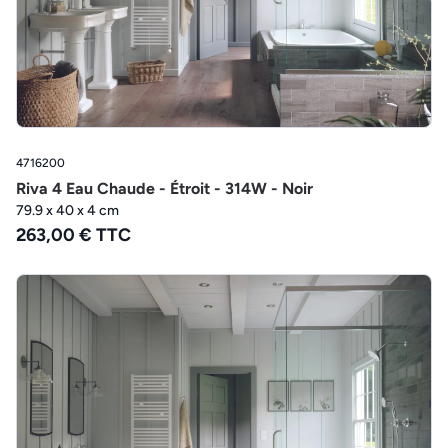
4716200
Riva 4 Eau Chaude - Étroit - 314W - Noir
79.9 x 40 x 4 cm
263,00 € TTC