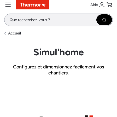
Aide
Contenu
Menu
Recherche
Se conne
Pani
Recher
Accueil
Simul'home
Configurez et dimensionnez facilement vos
chantiers.
Image et texte