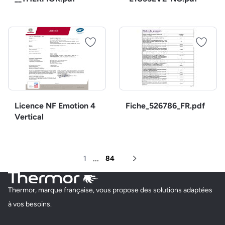
Licence NF Emotion 4
Fiche_526786_FR.pdf
Vertical
...
1
84
Page suivante
Thermor, marque française, vous propose des solutions adaptées
à vos besoins.