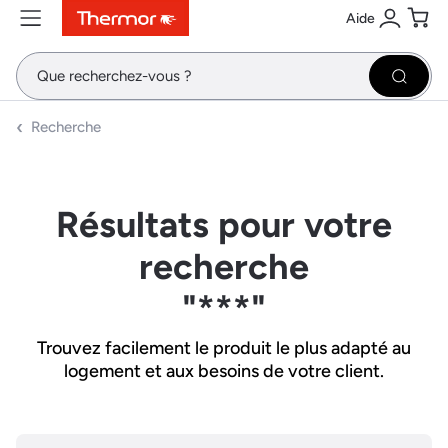
Aide
Contenu
Menu
Recherche
Se conne
Pani
Recher
Recherche
Résultats pour votre
recherche
"***"
Trouvez facilement le produit le plus adapté au
logement et aux besoins de votre client.