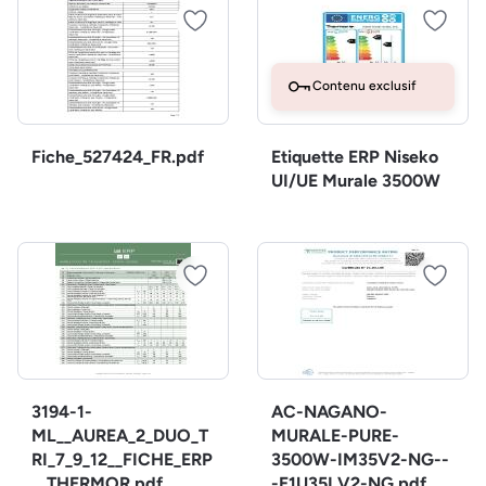
Contenu exclusif
Fiche_527424_FR.pdf
Etiquette ERP Niseko
UI/UE Murale 3500W
3194-1-
AC-NAGANO-
ML__AUREA_2_DUO_T
MURALE-PURE-
RI_7_9_12__FICHE_ERP
3500W-IM35V2-NG--
__THERMOR.pdf
-E1U35LV2-NG.pdf