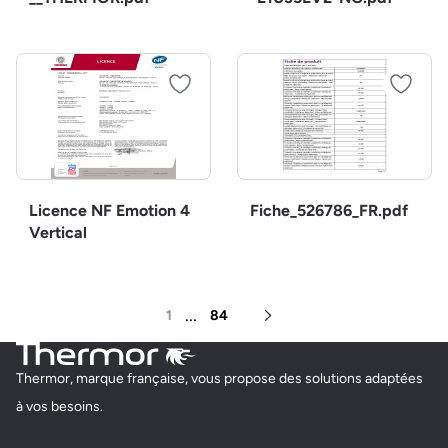
Licence NF Emotion 4
Fiche_526786_FR.pdf
Vertical
...
1
84
Page suivante
Thermor, marque française, vous propose des solutions adaptées
à vos besoins.