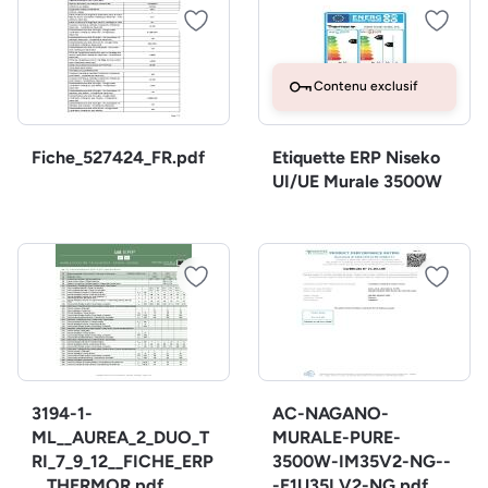
Contenu exclusif
Fiche_527424_FR.pdf
Etiquette ERP Niseko
UI/UE Murale 3500W
3194-1-
AC-NAGANO-
ML__AUREA_2_DUO_T
MURALE-PURE-
RI_7_9_12__FICHE_ERP
3500W-IM35V2-NG--
__THERMOR.pdf
-E1U35LV2-NG.pdf