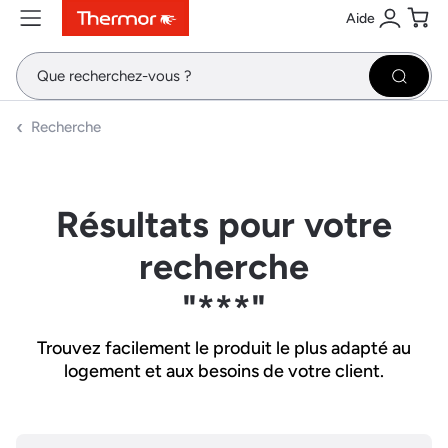
Aide
Contenu
Menu
Recherche
Se conne
Pani
Recher
Recherche
Résultats pour votre
recherche
"***"
Trouvez facilement le produit le plus adapté au
logement et aux besoins de votre client.