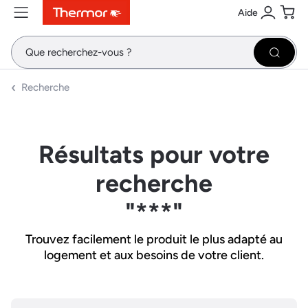
Aide
Contenu
Menu
Recherche
Se conne
Pani
Recher
Recherche
Résultats pour votre
recherche
"***"
Trouvez facilement le produit le plus adapté au
logement et aux besoins de votre client.