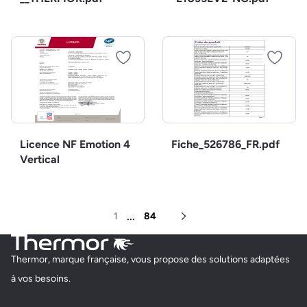
Licence NF Emotion 4
Fiche_526786_FR.pdf
Vertical
...
1
84
Page suivante
Thermor, marque française, vous propose des solutions adaptées
à vos besoins.