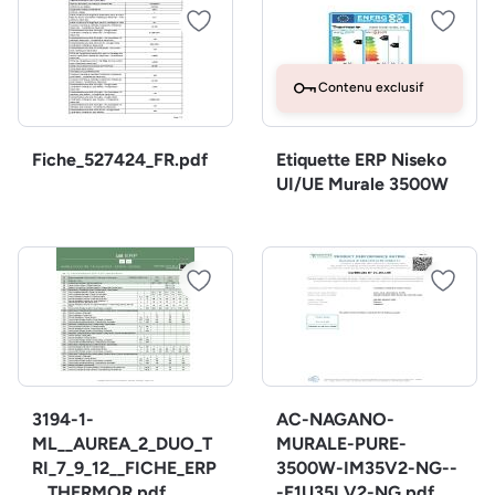
Contenu exclusif
Fiche_527424_FR.pdf
Etiquette ERP Niseko
UI/UE Murale 3500W
3194-1-
AC-NAGANO-
ML__AUREA_2_DUO_T
MURALE-PURE-
RI_7_9_12__FICHE_ERP
3500W-IM35V2-NG--
__THERMOR.pdf
-E1U35LV2-NG.pdf