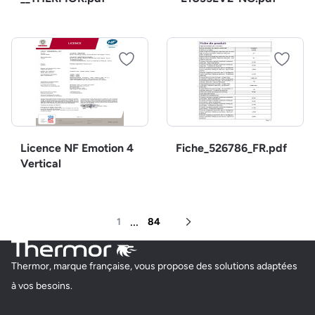
Licence NF Emotion 4
Fiche_526786_FR.pdf
Vertical
...
1
84
Page suivante
Thermor, marque française, vous propose des solutions adaptées
à vos besoins.