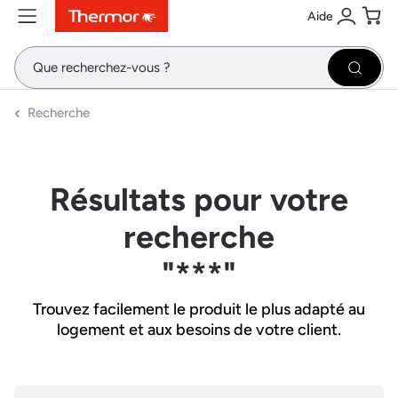
Aide
Contenu
Menu
Recherche
Se conne
Pani
Recher
Recherche
Résultats pour votre
recherche
"***"
Trouvez facilement le produit le plus adapté au
logement et aux besoins de votre client.