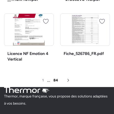
Licence NF Emotion 4
Fiche_526786_FR.pdf
Vertical
...
1
84
Page suivante
Thermor, marque française, vous propose des solutions adaptées
à vos besoins.