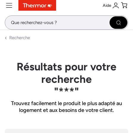
Aide
Contenu
Menu
Recherche
Se conne
Pani
Recher
Recherche
Résultats pour votre
recherche
"***"
Trouvez facilement le produit le plus adapté au
logement et aux besoins de votre client.