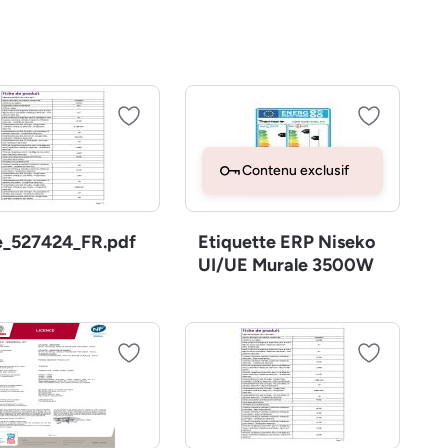
Contenu exclusif
e_527424_FR.pdf
Etiquette ERP Niseko
UI/UE Murale 3500W