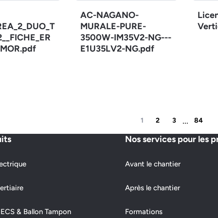
AC-NAGANO-
Lice
REA_2_DUO_T
MURALE-PURE-
Verti
12__FICHE_ER
3500W-IM35V2-NG---
MOR.pdf
E1U35LV2-NG.pdf
...
1
2
3
84
its
Nos services pour les p
ectrique
Avant le chantier
ertiaire
Après le chantier
 ECS & Ballon Tampon
Formations