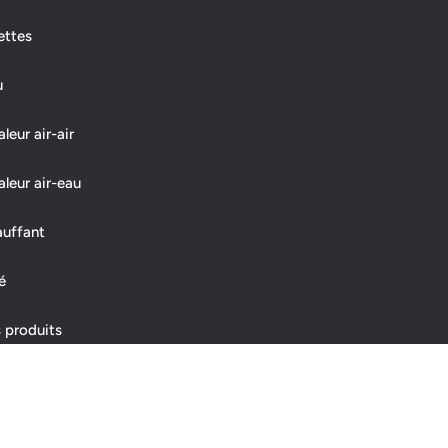
ettes
u
eur air-air
leur air-eau
auffant
é
 produits