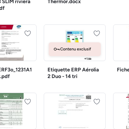
 SLIM riviera
Thermor.docx
df
Contenu exclusif
RF3o_1231A1
Etiquette ERP Aérolia
Fich
.pdf
2 Duo - 14 tri