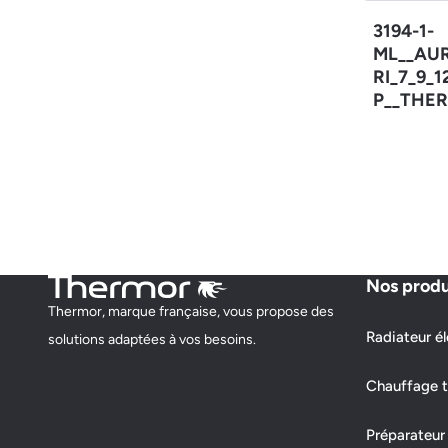
3194-1-
ML__AU
RI_7_9_
P__THER
Nos produ
Thermor, marque française, vous propose des
Radiateur él
solutions adaptées à vos besoins.
Chauffage t
Préparateur