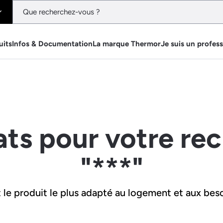
uits
Infos & Documentation
La marque Thermor
Je suis un profes
ats pour votre re
"***"
le produit le plus adapté au logement et aux beso