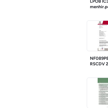
LPOB IC3
menhir.p
NF089PE
RSCDV 2