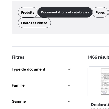
Documentations et catalogues
Produits
Pages
Photos et vidéos
Filtres
1466
résul
Type de document
Famille
Gamme
Declarat