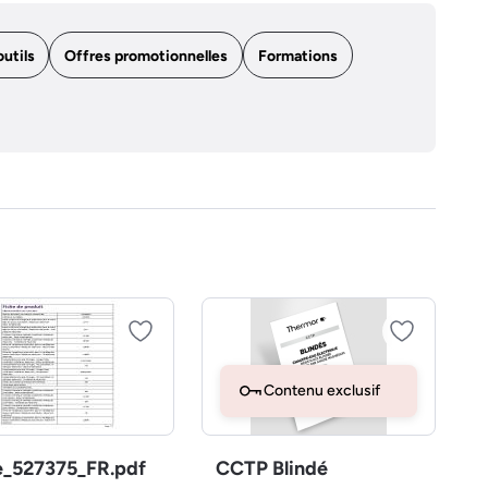
outils
Offres promotionnelles
Formations
Contenu exclusif
e_527375_FR.pdf
CCTP Blindé