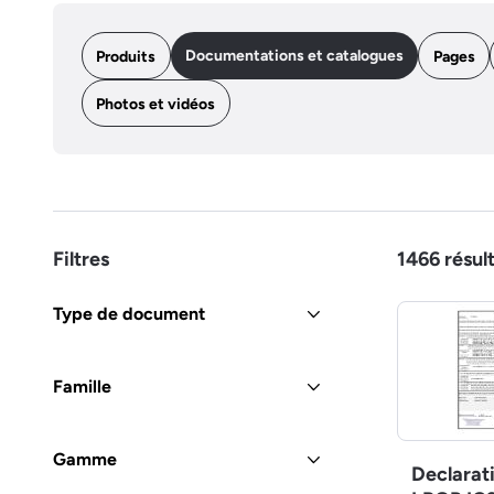
Documentations et catalogues
Produits
Pages
Photos et vidéos
Filtres
1466
résul
Type de document
Famille
Gamme
Declarat