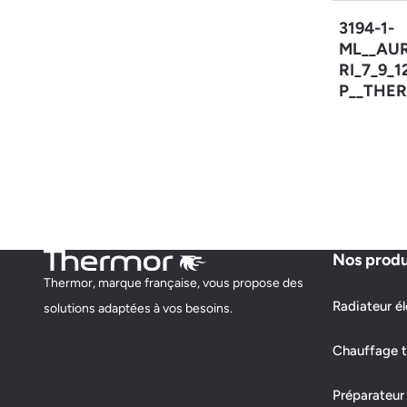
3194-1-
ML__AU
RI_7_9_
P__THER
Nos produ
Thermor, marque française, vous propose des
Radiateur él
solutions adaptées à vos besoins.
Chauffage t
Préparateur