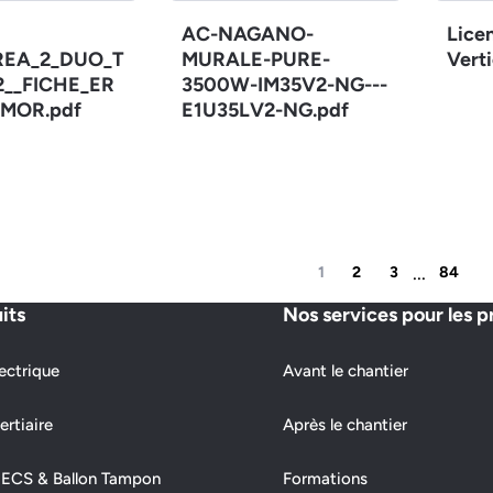
AC-NAGANO-
Lice
REA_2_DUO_T
MURALE-PURE-
Verti
12__FICHE_ER
3500W-IM35V2-NG---
MOR.pdf
E1U35LV2-NG.pdf
...
1
2
3
84
its
Nos services pour les p
ectrique
Avant le chantier
ertiaire
Après le chantier
 ECS & Ballon Tampon
Formations