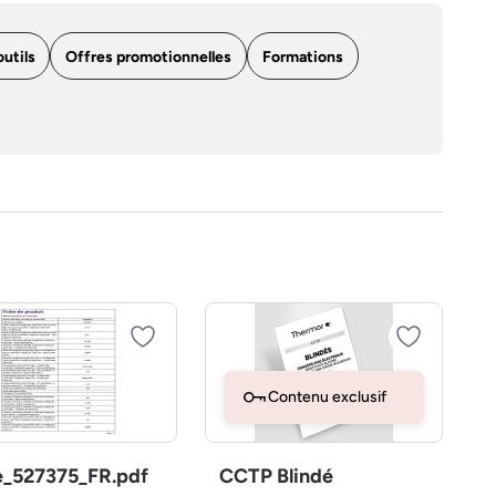
outils
Offres promotionnelles
Formations
Contenu exclusif
e_527375_FR.pdf
CCTP Blindé