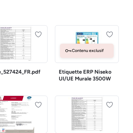
Contenu exclusif
e_527424_FR.pdf
Etiquette ERP Niseko
UI/UE Murale 3500W