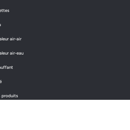
ettes
u
eur air-air
leur air-eau
auffant
é
 produits