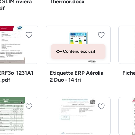
 SLIM riviera
Thermor.docx
df
Contenu exclusif
RF3o_1231A1
Etiquette ERP Aérolia
Fich
.pdf
2 Duo - 14 tri