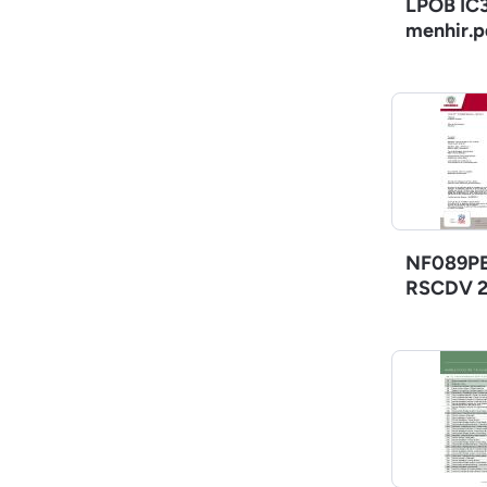
LPOB IC3
menhir.p
NF089PE
RSCDV 2