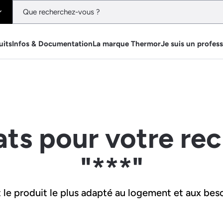
uits
Infos & Documentation
La marque Thermor
Je suis un profes
ats pour votre re
"***"
le produit le plus adapté au logement et aux beso