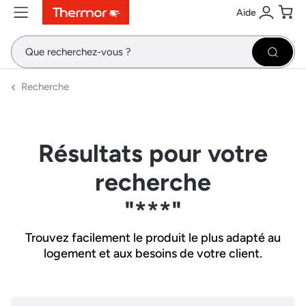
Aide
Contenu
Menu
Recherche
Se conne
Pani
Recher
Recherche
Résultats pour votre
recherche
"***"
Trouvez facilement le produit le plus adapté au
logement et aux besoins de votre client.