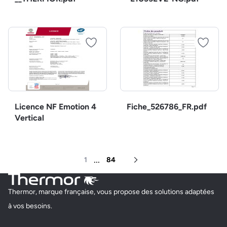
Licence NF Emotion 4
Fiche_526786_FR.pdf
Vertical
...
1
84
Page suivante
Thermor, marque française, vous propose des solutions adaptées
à vos besoins.