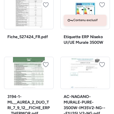
Contenu exclusif
Fiche_527424_FR.pdf
Etiquette ERP Niseko
UI/UE Murale 3500W
3194-1-
AC-NAGANO-
ML__AUREA_2_DUO_T
MURALE-PURE-
RI_7_9_12__FICHE_ERP
3500W-IM35V2-NG--
__THERMOR.pdf
-E1U35LV2-NG.pdf