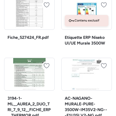
Contenu exclusif
Fiche_527424_FR.pdf
Etiquette ERP Niseko
UI/UE Murale 3500W
3194-1-
AC-NAGANO-
ML__AUREA_2_DUO_T
MURALE-PURE-
RI_7_9_12__FICHE_ERP
3500W-IM35V2-NG--
__THERMOR.pdf
-E1U35LV2-NG.pdf