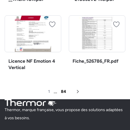
Licence NF Emotion 4
Fiche_526786_FR.pdf
Vertical
...
1
84
Page suivante
Thermor, marque française, vous propose des solutions adaptées
à vos besoins.