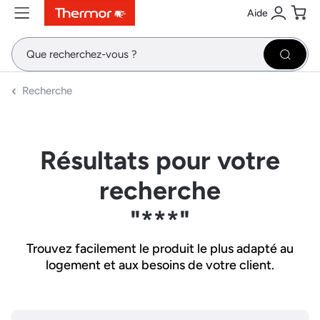
Aide
Contenu
Menu
Recherche
Se conne
Pani
Recher
Recherche
Résultats pour votre
recherche
"***"
Trouvez facilement le produit le plus adapté au
logement et aux besoins de votre client.