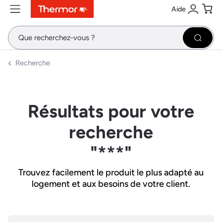
Aide
Contenu
Menu
Recherche
Se conne
Pani
Recher
Recherche
Résultats pour votre
recherche
"***"
Trouvez facilement le produit le plus adapté au
logement et aux besoins de votre client.