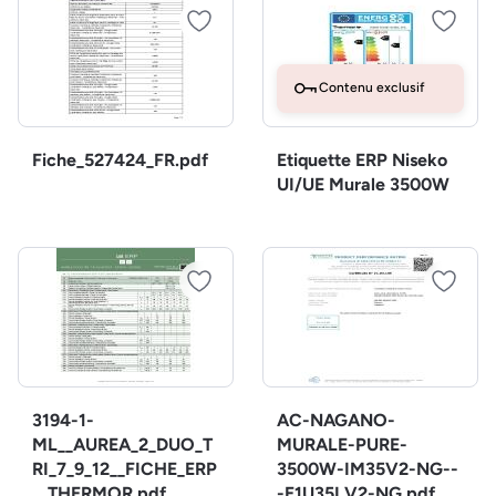
Contenu exclusif
Fiche_527424_FR.pdf
Etiquette ERP Niseko
UI/UE Murale 3500W
3194-1-
AC-NAGANO-
ML__AUREA_2_DUO_T
MURALE-PURE-
RI_7_9_12__FICHE_ERP
3500W-IM35V2-NG--
__THERMOR.pdf
-E1U35LV2-NG.pdf