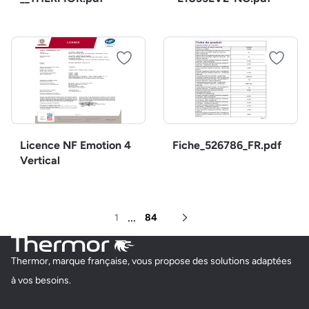
Licence NF Emotion 4
Fiche_526786_FR.pdf
Vertical
...
1
84
Page suivante
Thermor, marque française, vous propose des solutions adaptées
à vos besoins.