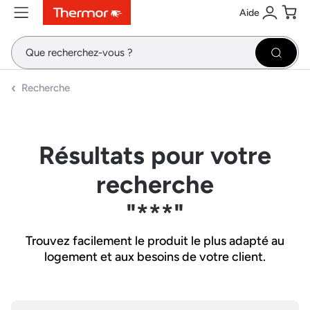
Aide
Contenu
Menu
Recherche
Se conne
Pani
Recher
Recherche
Résultats pour votre
recherche
"***"
Trouvez facilement le produit le plus adapté au
logement et aux besoins de votre client.