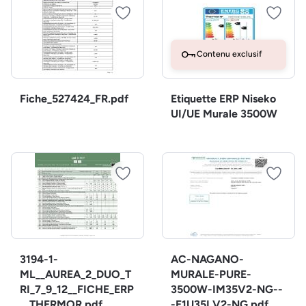
Contenu exclusif
Fiche_527424_FR.pdf
Etiquette ERP Niseko
UI/UE Murale 3500W
3194-1-
AC-NAGANO-
ML__AUREA_2_DUO_T
MURALE-PURE-
RI_7_9_12__FICHE_ERP
3500W-IM35V2-NG--
__THERMOR.pdf
-E1U35LV2-NG.pdf