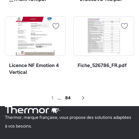
Licence NF Emotion 4
Fiche_526786_FR.pdf
Vertical
...
1
84
Page suivante
Thermor, marque française, vous propose des solutions adaptées
à vos besoins.