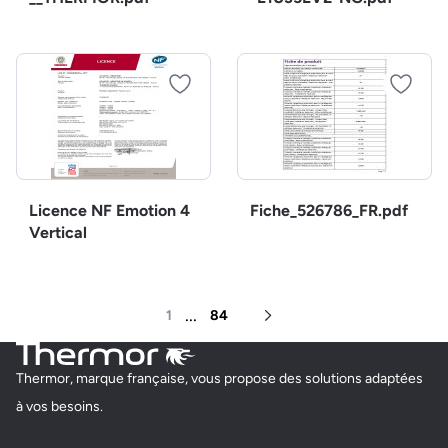
Licence NF Emotion 4
Fiche_526786_FR.pdf
Vertical
...
1
84
Page suivante
Thermor, marque française, vous propose des solutions adaptées
à vos besoins.