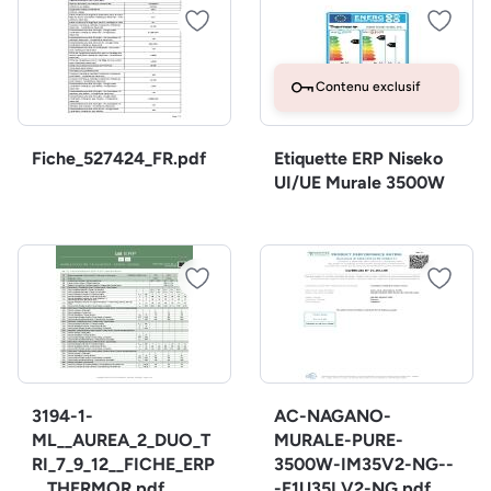
Contenu exclusif
Fiche_527424_FR.pdf
Etiquette ERP Niseko
UI/UE Murale 3500W
3194-1-
AC-NAGANO-
ML__AUREA_2_DUO_T
MURALE-PURE-
RI_7_9_12__FICHE_ERP
3500W-IM35V2-NG--
__THERMOR.pdf
-E1U35LV2-NG.pdf