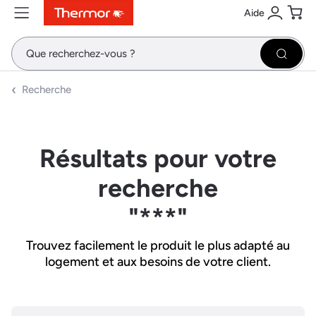
Aide
Contenu
Menu
Recherche
Se conne
Pani
Recher
Recherche
Résultats pour votre
recherche
"***"
Trouvez facilement le produit le plus adapté au
logement et aux besoins de votre client.