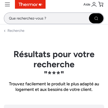
Aide
Contenu
Menu
Recherche
Se conne
Pani
Recher
Recherche
Résultats pour votre
recherche
"***"
Trouvez facilement le produit le plus adapté au
logement et aux besoins de votre client.