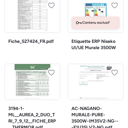
Contenu exclusif
Fiche_527424_FR.pdf
Etiquette ERP Niseko
UI/UE Murale 3500W
3194-1-
AC-NAGANO-
ML__AUREA_2_DUO_T
MURALE-PURE-
RI_7_9_12__FICHE_ERP
3500W-IM35V2-NG--
__THERMOR.pdf
-E1U35LV2-NG.pdf