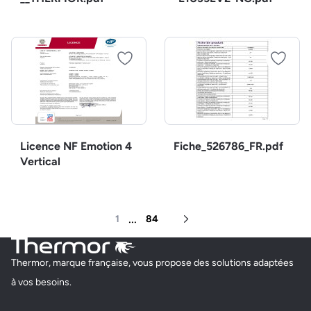
Licence NF Emotion 4
Fiche_526786_FR.pdf
Vertical
...
1
84
Page suivante
Thermor, marque française, vous propose des solutions adaptées
à vos besoins.