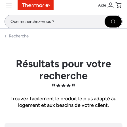
Aide
Contenu
Menu
Recherche
Se conne
Pani
Recher
Recherche
Résultats pour votre
recherche
"***"
Trouvez facilement le produit le plus adapté au
logement et aux besoins de votre client.