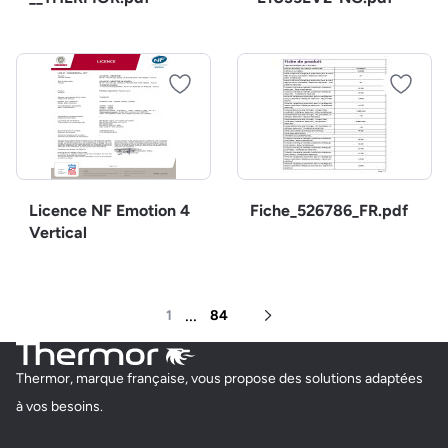
Licence NF Emotion 4
Fiche_526786_FR.pdf
Vertical
...
1
84
Page suivante
Thermor, marque française, vous propose des solutions adaptées
à vos besoins.