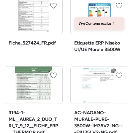
Contenu exclusif
Fiche_527424_FR.pdf
Etiquette ERP Niseko
UI/UE Murale 3500W
3194-1-
AC-NAGANO-
ML__AUREA_2_DUO_T
MURALE-PURE-
RI_7_9_12__FICHE_ERP
3500W-IM35V2-NG--
__THERMOR.pdf
-E1U35LV2-NG.pdf