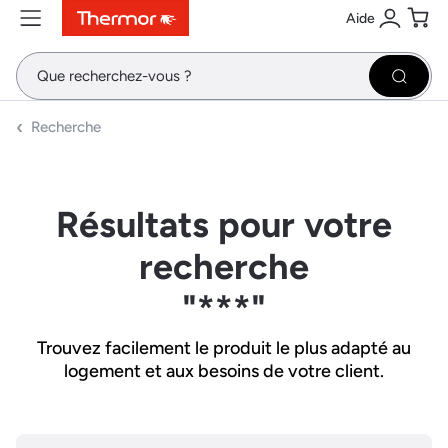
Aide
Contenu
Menu
Recherche
Se conne
Pani
Recher
Recherche
Résultats pour votre
recherche
"***"
Trouvez facilement le produit le plus adapté au
logement et aux besoins de votre client.