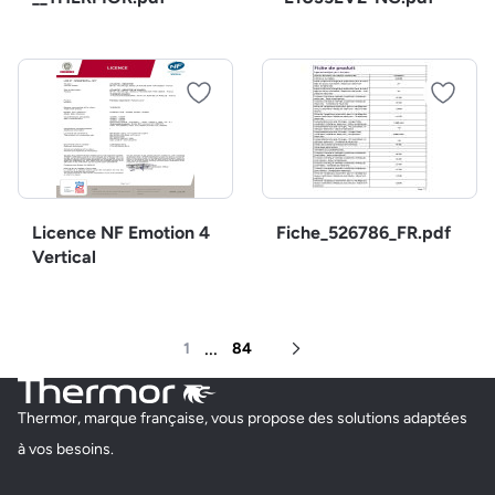
Licence NF Emotion 4
Fiche_526786_FR.pdf
Vertical
...
1
84
Page suivante
Thermor, marque française, vous propose des solutions adaptées
à vos besoins.