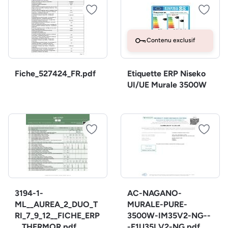
Contenu exclusif
Fiche_527424_FR.pdf
Etiquette ERP Niseko
UI/UE Murale 3500W
3194-1-
AC-NAGANO-
ML__AUREA_2_DUO_T
MURALE-PURE-
RI_7_9_12__FICHE_ERP
3500W-IM35V2-NG--
__THERMOR.pdf
-E1U35LV2-NG.pdf