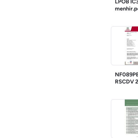
LPOB IC3
menhir.p
NF089PE
RSCDV 2