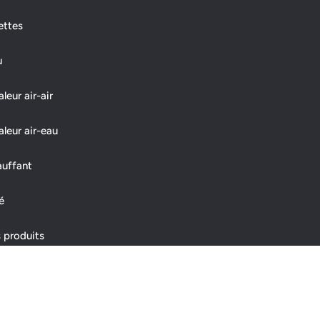
ettes
u
eur air-air
leur air-eau
auffant
é
 produits