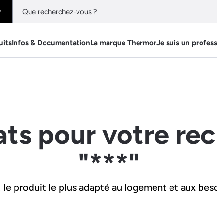
uits
Infos & Documentation
La marque Thermor
Je suis un profes
ats pour votre re
"***"
le produit le plus adapté au logement et aux beso