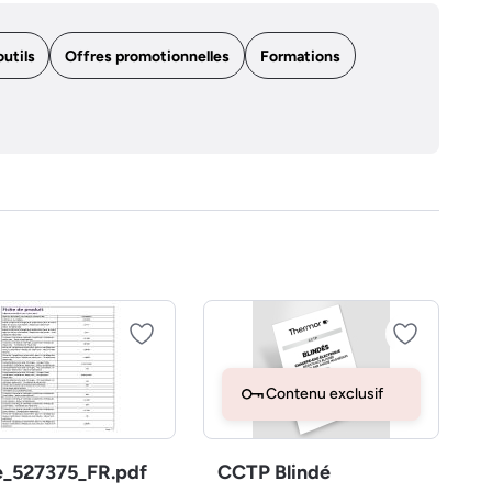
outils
Offres promotionnelles
Formations
Contenu exclusif
e_527375_FR.pdf
CCTP Blindé