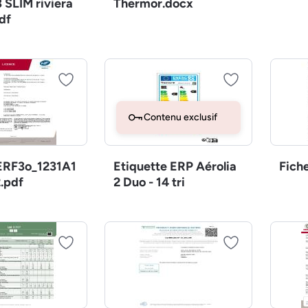
 SLIM riviera
Thermor.docx
df
Contenu exclusif
RF3o_1231A1
Etiquette ERP Aérolia
Fich
.pdf
2 Duo - 14 tri