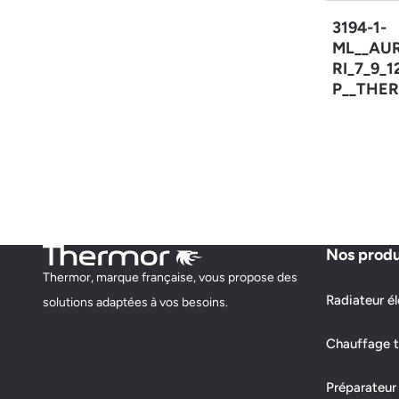
3194-1-
ML__AU
RI_7_9_
P__THER
Nos produ
Thermor, marque française, vous propose des
Radiateur él
solutions adaptées à vos besoins.
Chauffage t
Préparateur