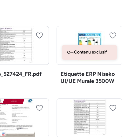
Contenu exclusif
e_527424_FR.pdf
Etiquette ERP Niseko
UI/UE Murale 3500W