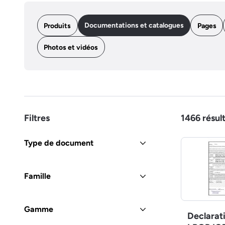
Documentations et catalogues
Produits
Pages
Photos et vidéos
Filtres
1466
résul
Type de document
Famille
Gamme
Declarat