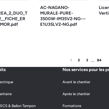
AC-NAGANO-
Lice
REA_2_DUO_T
MURALE-PURE-
Verti
12__FICHE_ER
3500W-IM35V2-NG---
MOR.pdf
E1U35LV2-NG.pdf
...
1
2
3
84
its
Nos services pour les p
ectrique
Avant le chantier
ertiaire
Après le chantier
 ECS & Ballon Tampon
Formations