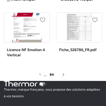
Licence NF Emotion 4
Fiche_526786_FR.pdf
Vertical
...
1
84
Page suivante
Thermor, marque française, vous propose des solutions adaptées
à vos besoins.