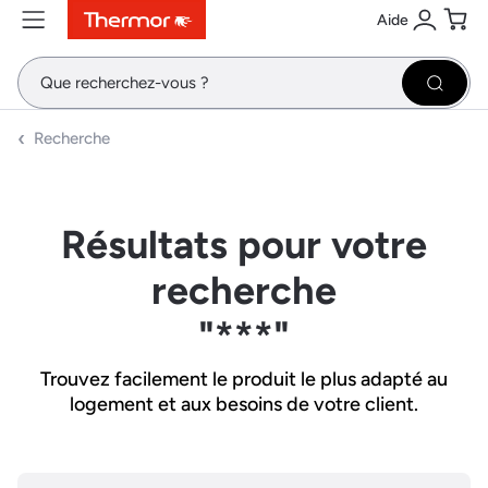
Aide
Contenu
Menu
Recherche
Se conne
Pani
Recher
Recherche
Résultats pour votre
recherche
"***"
Trouvez facilement le produit le plus adapté au
logement et aux besoins de votre client.