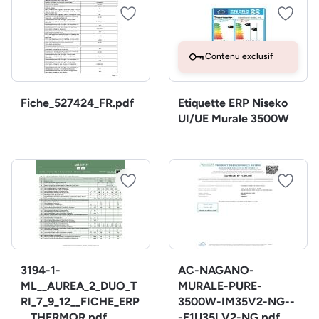
Contenu exclusif
Fiche_527424_FR.pdf
Etiquette ERP Niseko
UI/UE Murale 3500W
3194-1-
AC-NAGANO-
ML__AUREA_2_DUO_T
MURALE-PURE-
RI_7_9_12__FICHE_ERP
3500W-IM35V2-NG--
__THERMOR.pdf
-E1U35LV2-NG.pdf