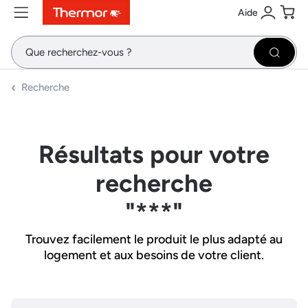
Aide
Contenu
Menu
Recherche
Se conne
Pani
Recher
Recherche
Résultats pour votre
recherche
"***"
Trouvez facilement le produit le plus adapté au
logement et aux besoins de votre client.