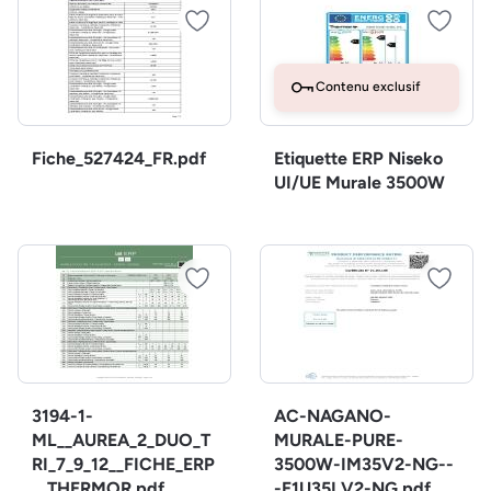
Contenu exclusif
Fiche_527424_FR.pdf
Etiquette ERP Niseko
UI/UE Murale 3500W
3194-1-
AC-NAGANO-
ML__AUREA_2_DUO_T
MURALE-PURE-
RI_7_9_12__FICHE_ERP
3500W-IM35V2-NG--
__THERMOR.pdf
-E1U35LV2-NG.pdf