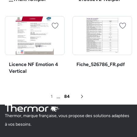
Licence NF Emotion 4
Fiche_526786_FR.pdf
Vertical
...
1
84
Page suivante
Thermor, marque française, vous propose des solutions adaptées
à vos besoins.