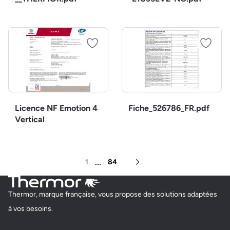
Licence NF Emotion 4
Fiche_526786_FR.pdf
Vertical
...
1
84
Page suivante
Thermor, marque française, vous propose des solutions adaptées
à vos besoins.