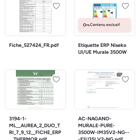
Contenu exclusif
Fiche_527424_FR.pdf
Etiquette ERP Niseko
UI/UE Murale 3500W
3194-1-
AC-NAGANO-
ML__AUREA_2_DUO_T
MURALE-PURE-
RI_7_9_12__FICHE_ERP
3500W-IM35V2-NG--
__THERMOR.pdf
-E1U35LV2-NG.pdf