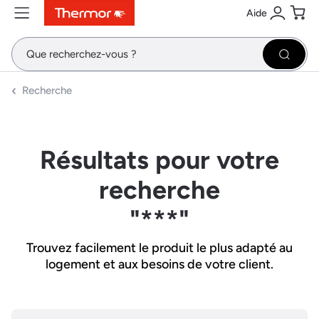
Aide
Contenu
Menu
Recherche
Se conne
Pani
Recher
Recherche
Résultats pour votre
recherche
"***"
Trouvez facilement le produit le plus adapté au
logement et aux besoins de votre client.