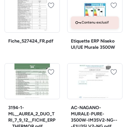
Contenu exclusif
Fiche_527424_FR.pdf
Etiquette ERP Niseko
UI/UE Murale 3500W
3194-1-
AC-NAGANO-
ML__AUREA_2_DUO_T
MURALE-PURE-
RI_7_9_12__FICHE_ERP
3500W-IM35V2-NG--
__THERMOR.pdf
-E1U35LV2-NG.pdf