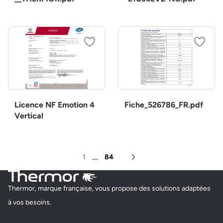
Licence NF Emotion 4
Fiche_526786_FR.pdf
Vertical
...
1
84
Page suivante
Thermor, marque française, vous propose des solutions adaptées
à vos besoins.