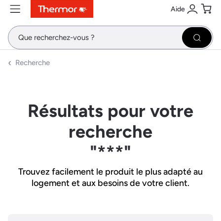
Aide
Contenu
Menu
Recherche
Se conne
Pani
Recher
Recherche
Résultats pour votre
recherche
"***"
Trouvez facilement le produit le plus adapté au
logement et aux besoins de votre client.