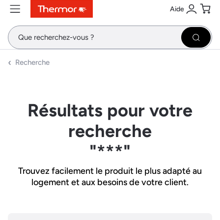
Aide
Contenu
Menu
Recherche
Se conne
Pani
Recher
Recherche
Résultats pour votre
recherche
"***"
Trouvez facilement le produit le plus adapté au
logement et aux besoins de votre client.