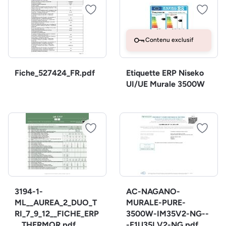
Contenu exclusif
Fiche_527424_FR.pdf
Etiquette ERP Niseko
UI/UE Murale 3500W
3194-1-
AC-NAGANO-
ML__AUREA_2_DUO_T
MURALE-PURE-
RI_7_9_12__FICHE_ERP
3500W-IM35V2-NG--
__THERMOR.pdf
-E1U35LV2-NG.pdf