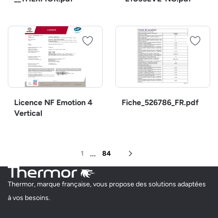
Licence NF Emotion 4
Fiche_526786_FR.pdf
Vertical
...
1
84
Page suivante
Thermor, marque française, vous propose des solutions adaptées
à vos besoins.