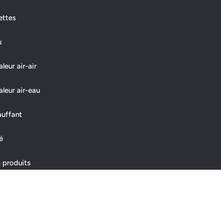
ettes
u
eur air-air
leur air-eau
auffant
é
 produits