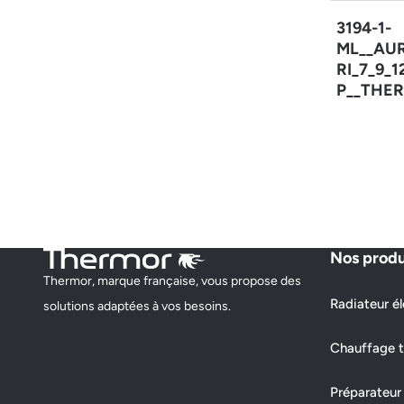
3194-1-
ML__AU
RI_7_9_
P__THER
Nos produ
Thermor, marque française, vous propose des
Radiateur él
solutions adaptées à vos besoins.
Chauffage t
Préparateur