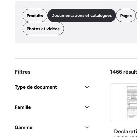
Documentations et catalogues
Produits
Pages
Photos et vidéos
Filtres
1466
résul
Type de document
Famille
Gamme
Declarat