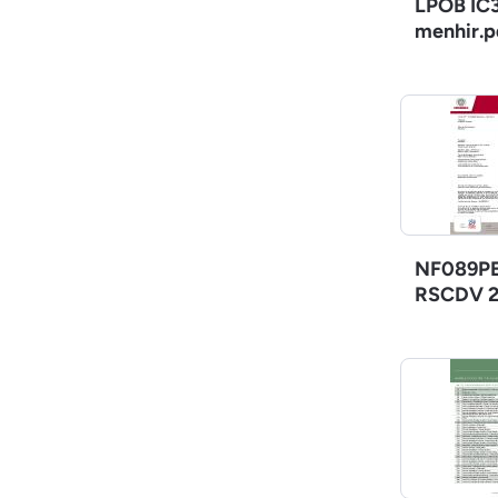
LPOB IC3
menhir.p
NF089PE
RSCDV 2