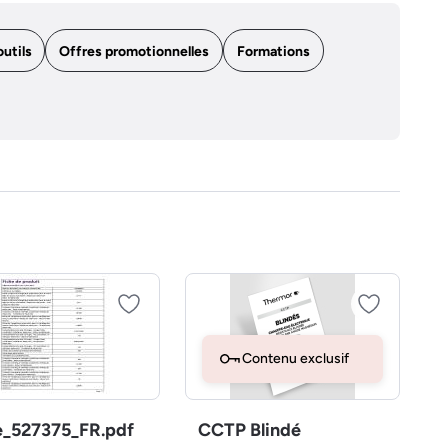
outils
Offres promotionnelles
Formations
Contenu exclusif
e_527375_FR.pdf
CCTP Blindé