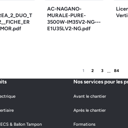
AC-NAGANO-
Lice
REA_2_DUO_T
MURALE-PURE-
Verti
12__FICHE_ER
3500W-IM35V2-NG---
MOR.pdf
E1U35LV2-NG.pdf
...
1
2
3
84
its
Nos services pour les p
ectrique
Avant le chantier
ertiaire
Après le chantier
 ECS & Ballon Tampon
Formations