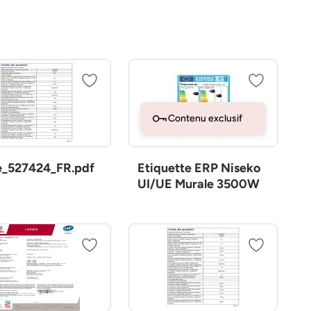
Contenu exclusif
e_527424_FR.pdf
Etiquette ERP Niseko
UI/UE Murale 3500W