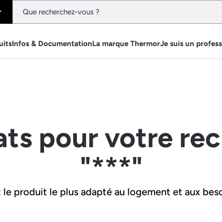
uits
Infos & Documentation
La marque Thermor
Je suis un profes
ats pour votre re
"***"
le produit le plus adapté au logement et aux beso