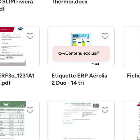
 SLIM riviera
Thermor.docx
df
Contenu exclusif
RF3o_1231A1
Etiquette ERP Aérolia
Fich
.pdf
2 Duo - 14 tri