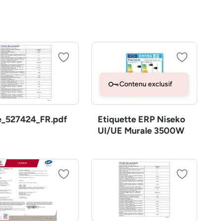
Contenu exclusif
e_527424_FR.pdf
Etiquette ERP Niseko
UI/UE Murale 3500W