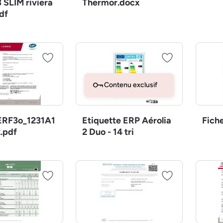
 SLIM riviera
Thermor.docx
df
Contenu exclusif
RF3o_1231A1
Etiquette ERP Aérolia
Fich
.pdf
2 Duo - 14 tri