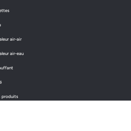
ettes
u
eur air-air
leur air-eau
auffant
é
 produits