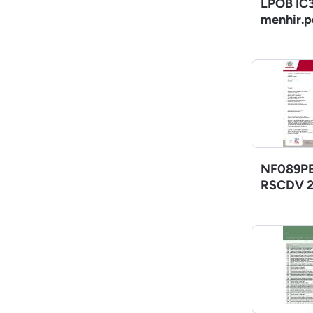
LPOB IC3
menhir.p
NF089PE
RSCDV 2