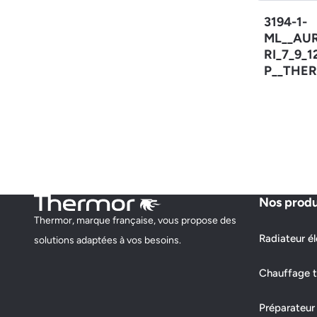
3194-1-
ML__AU
RI_7_9_
P__THER
Nos produ
Thermor, marque française, vous propose des
Radiateur él
solutions adaptées à vos besoins.
Chauffage t
Préparateur