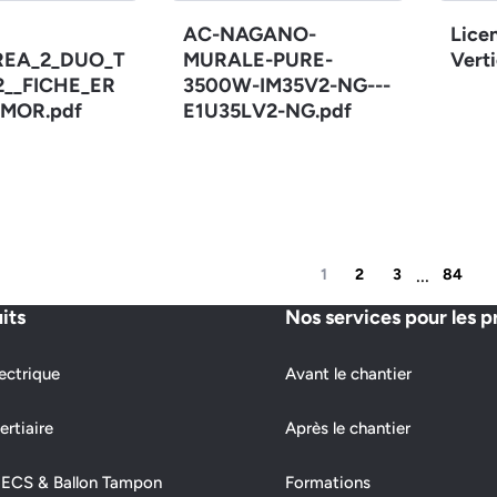
AC-NAGANO-
Lice
REA_2_DUO_T
MURALE-PURE-
Verti
12__FICHE_ER
3500W-IM35V2-NG---
MOR.pdf
E1U35LV2-NG.pdf
...
1
2
3
84
its
Nos services pour les p
ectrique
Avant le chantier
ertiaire
Après le chantier
 ECS & Ballon Tampon
Formations