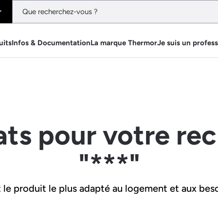
uits
Infos & Documentation
La marque Thermor
Je suis un profes
ats pour votre re
"***"
le produit le plus adapté au logement et aux beso