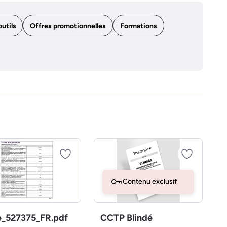
outils
Offres promotionnelles
Formations
Contenu exclusif
e_527375_FR.pdf
CCTP Blindé