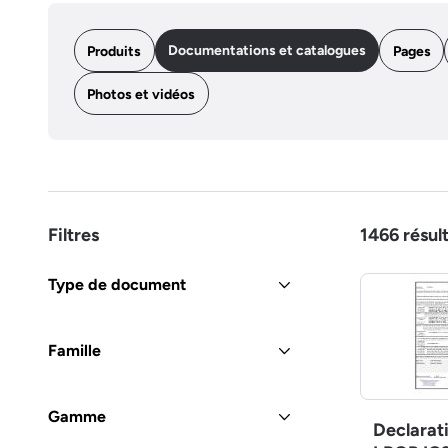
Documentations et catalogues
Produits
Pages
Photos et vidéos
Filtres
1466
résul
Type de document
Famille
Gamme
Declarat