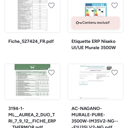
Contenu exclusif
Fiche_527424_FR.pdf
Etiquette ERP Niseko
UI/UE Murale 3500W
3194-1-
AC-NAGANO-
ML__AUREA_2_DUO_T
MURALE-PURE-
RI_7_9_12__FICHE_ERP
3500W-IM35V2-NG--
__THERMOR.pdf
-E1U35LV2-NG.pdf