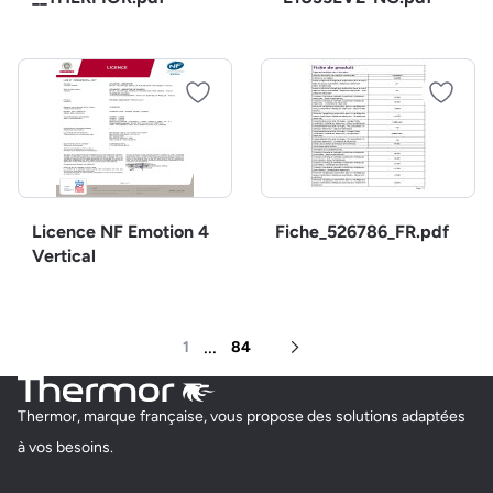
Licence NF Emotion 4
Fiche_526786_FR.pdf
Vertical
...
1
84
Page suivante
Thermor, marque française, vous propose des solutions adaptées
à vos besoins.