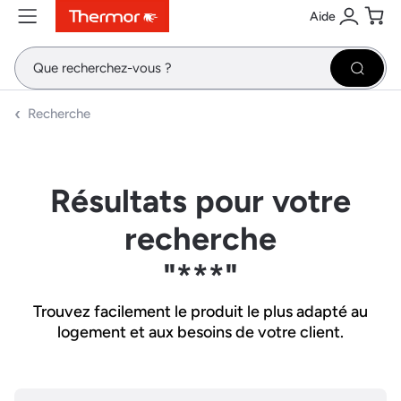
Aide
Contenu
Menu
Recherche
Se conne
Pani
Recher
Recherche
Résultats pour votre
recherche
"***"
Trouvez facilement le produit le plus adapté au
logement et aux besoins de votre client.