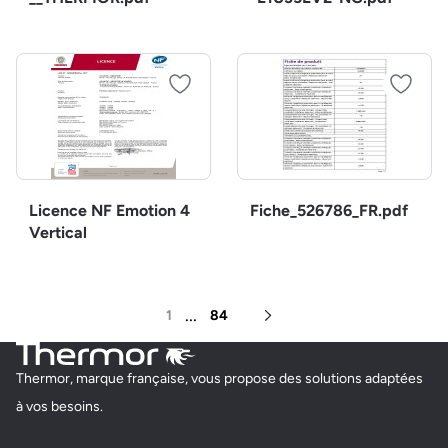
Licence NF Emotion 4
Fiche_526786_FR.pdf
Vertical
...
1
84
Page suivante
Thermor, marque française, vous propose des solutions adaptées
à vos besoins.