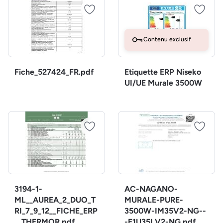
Contenu exclusif
Fiche_527424_FR.pdf
Etiquette ERP Niseko
UI/UE Murale 3500W
3194-1-
AC-NAGANO-
ML__AUREA_2_DUO_T
MURALE-PURE-
RI_7_9_12__FICHE_ERP
3500W-IM35V2-NG--
__THERMOR.pdf
-E1U35LV2-NG.pdf