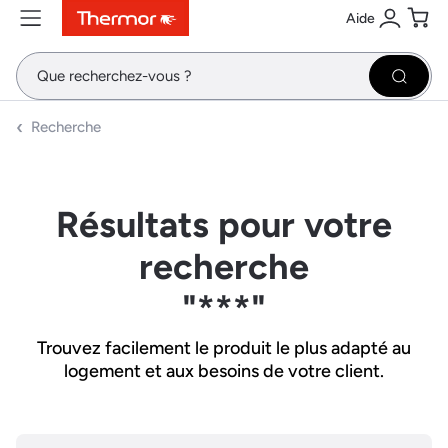
Aide
Contenu
Menu
Recherche
Se conne
Pani
Recher
Recherche
Résultats pour votre
recherche
"***"
Trouvez facilement le produit le plus adapté au
logement et aux besoins de votre client.