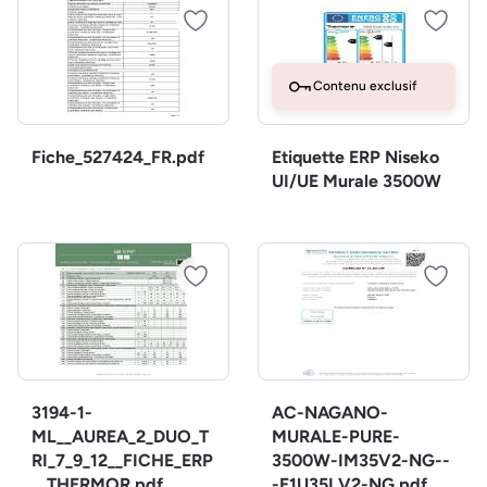
Contenu exclusif
Fiche_527424_FR.pdf
Etiquette ERP Niseko
UI/UE Murale 3500W
3194-1-
AC-NAGANO-
ML__AUREA_2_DUO_T
MURALE-PURE-
RI_7_9_12__FICHE_ERP
3500W-IM35V2-NG--
__THERMOR.pdf
-E1U35LV2-NG.pdf