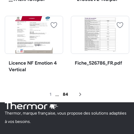
Licence NF Emotion 4
Fiche_526786_FR.pdf
Vertical
...
1
84
Page suivante
Thermor, marque française, vous propose des solutions adaptées
à vos besoins.