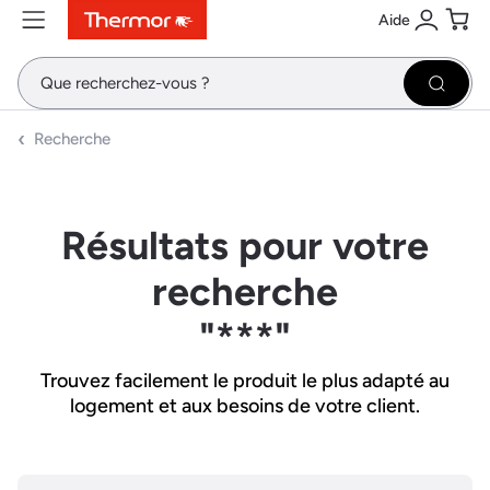
Aide
Contenu
Menu
Recherche
Se conne
Pani
Recher
Recherche
Résultats pour votre
recherche
"***"
Trouvez facilement le produit le plus adapté au
logement et aux besoins de votre client.