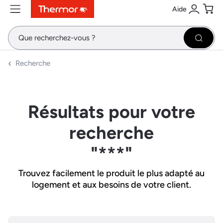
Aide
Contenu
Menu
Recherche
Se conne
Pani
Recher
Recherche
Résultats pour votre
recherche
"***"
Trouvez facilement le produit le plus adapté au
logement et aux besoins de votre client.