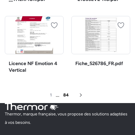
Licence NF Emotion 4
Fiche_526786_FR.pdf
Vertical
...
1
84
Page suivante
Thermor, marque française, vous propose des solutions adaptées
à vos besoins.