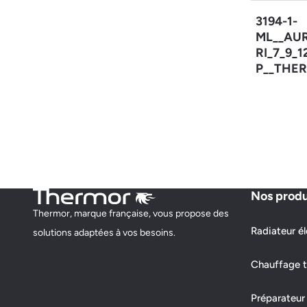
3194-1-
ML__AU
RI_7_9_
P__THER
Nos produ
Thermor, marque française, vous propose des
Radiateur él
solutions adaptées à vos besoins.
Chauffage t
Préparateur