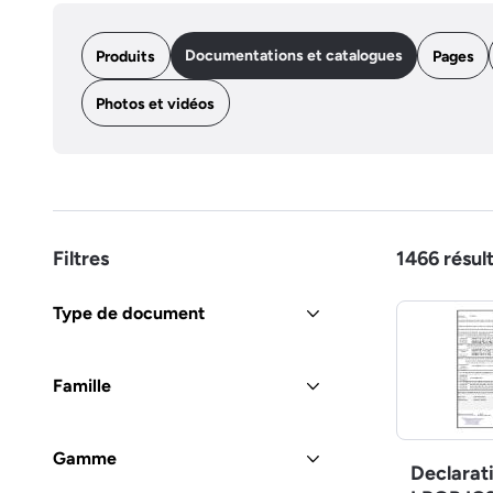
Documentations et catalogues
Produits
Pages
Photos et vidéos
Filtres
1466
résul
Type de document
Famille
Gamme
Declarat