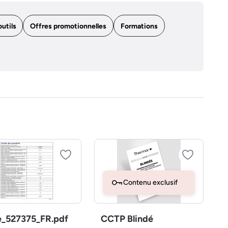
outils
Offres promotionnelles
Formations
Contenu exclusif
e_527375_FR.pdf
CCTP Blindé