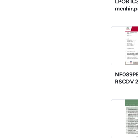
LPOB IC3
menhir.p
NF089PE
RSCDV 2