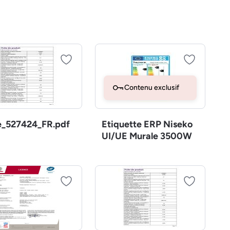
Contenu exclusif
e_527424_FR.pdf
Etiquette ERP Niseko
UI/UE Murale 3500W