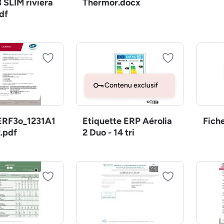
 SLIM riviera
Thermor.docx
df
Contenu exclusif
RF3o_1231A1
Etiquette ERP Aérolia
Fich
.pdf
2 Duo - 14 tri