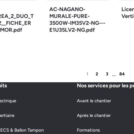
AC-NAGANO-
Lice
REA_2_DUO_T
MURALE-PURE-
Verti
12__FICHE_ER
3500W-IM35V2-NG---
MOR.pdf
E1U35LV2-NG.pdf
...
1
2
3
84
its
Nos services pour les p
ectrique
Avant le chantier
ertiaire
Après le chantier
 ECS & Ballon Tampon
Formations