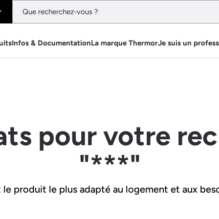
uits
Infos & Documentation
La marque Thermor
Je suis un profes
ats pour votre re
"***"
le produit le plus adapté au logement et aux beso