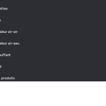
ettes
u
eur air-air
leur air-eau
auffant
é
 produits