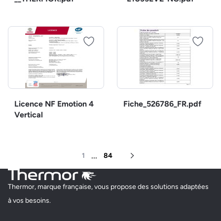
Licence NF Emotion 4
Fiche_526786_FR.pdf
Vertical
...
1
84
Page suivante
Thermor, marque française, vous propose des solutions adaptées
à vos besoins.