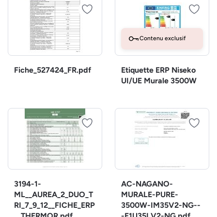
Contenu exclusif
Fiche_527424_FR.pdf
Etiquette ERP Niseko
UI/UE Murale 3500W
3194-1-
AC-NAGANO-
ML__AUREA_2_DUO_T
MURALE-PURE-
RI_7_9_12__FICHE_ERP
3500W-IM35V2-NG--
__THERMOR.pdf
-E1U35LV2-NG.pdf