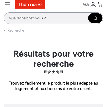
Aide
Contenu
Menu
Recherche
Se conne
Pani
Recher
Recherche
Résultats pour votre
recherche
"***"
Trouvez facilement le produit le plus adapté au
logement et aux besoins de votre client.