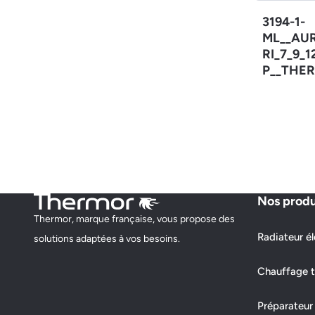
3194-1-
ML__AU
RI_7_9_
P__THER
Nos produ
Thermor, marque française, vous propose des
Radiateur él
solutions adaptées à vos besoins.
Chauffage t
Préparateur