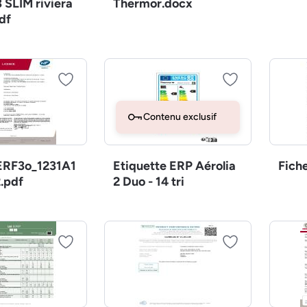
 SLIM riviera
Thermor.docx
df
Contenu exclusif
RF3o_1231A1
Etiquette ERP Aérolia
Fich
.pdf
2 Duo - 14 tri