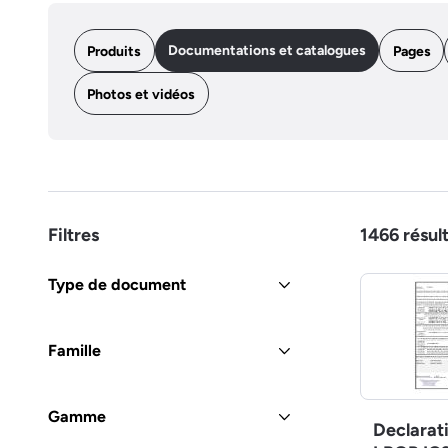
Documentations et catalogues
Produits
Pages
Photos et vidéos
Filtres
1466
résul
Type de document
Famille
Gamme
Declarat