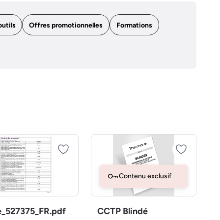
outils
Offres promotionnelles
Formations
Contenu exclusif
e_527375_FR.pdf
CCTP Blindé