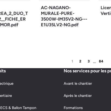
AC-NAGANO-
Lice
REA_2_DUO_T
MURALE-PURE-
Verti
12__FICHE_ER
3500W-IM35V2-NG---
MOR.pdf
E1U35LV2-NG.pdf
...
1
2
3
84
its
Nos services pour les p
ectrique
Avant le chantier
ertiaire
Après le chantier
 ECS & Ballon Tampon
Formations