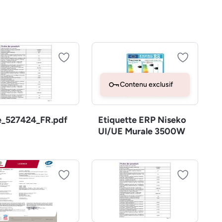
Contenu exclusif
e_527424_FR.pdf
Etiquette ERP Niseko
UI/UE Murale 3500W