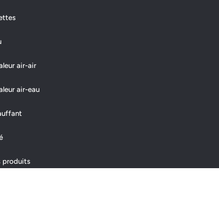
ettes
u
eur air-air
leur air-eau
auffant
é
 produits