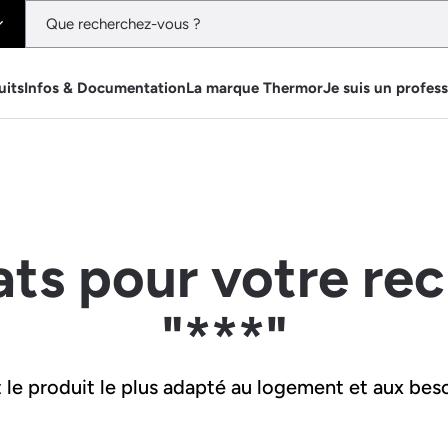
uits
Infos & Documentation
La marque Thermor
Je suis un profes
ats pour votre re
"***"
le produit le plus adapté au logement et aux beso