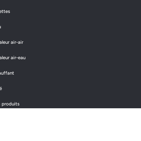
ettes
u
eur air-air
leur air-eau
auffant
é
 produits