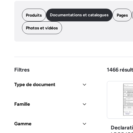
Documentations et catalogues
Produits
Pages
Photos et vidéos
Filtres
1466
résul
Type de document
Famille
Gamme
Declarat