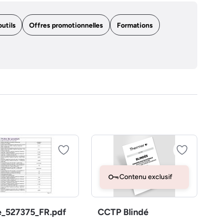
outils
Offres promotionnelles
Formations
Contenu exclusif
e_527375_FR.pdf
CCTP Blindé