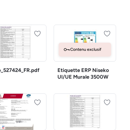
Contenu exclusif
e_527424_FR.pdf
Etiquette ERP Niseko
UI/UE Murale 3500W