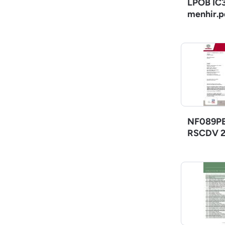
LPOB IC3
menhir.p
NF089PE
RSCDV 2