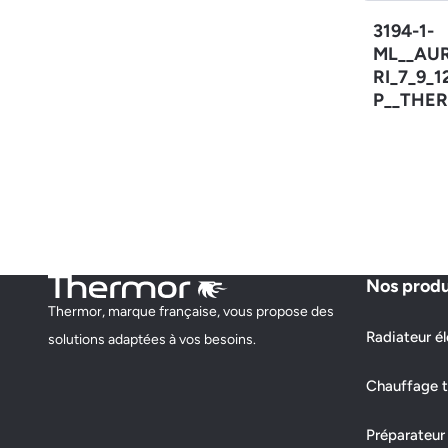
3194-1-
ML__AU
RI_7_9_
P__THER
Nos produ
Thermor, marque française, vous propose des
Radiateur él
solutions adaptées à vos besoins.
Chauffage t
Préparateur