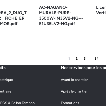
AC-NAGANO-
Lice
REA_2_DUO_T
MURALE-PURE-
Verti
12__FICHE_ER
3500W-IM35V2-NG---
MOR.pdf
E1U35LV2-NG.pdf
...
1
2
3
84
its
Nos services pour les p
ectrique
Avant le chantier
ertiaire
Après le chantier
 ECS & Ballon Tampon
Formations