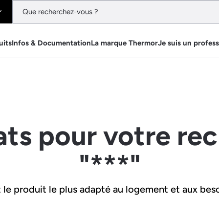
uits
Infos & Documentation
La marque Thermor
Je suis un profes
ats pour votre re
"***"
le produit le plus adapté au logement et aux beso