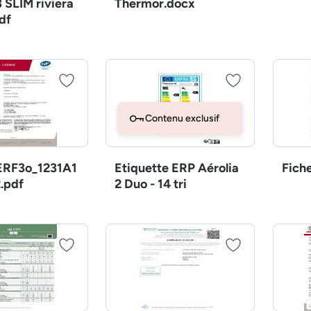
 SLIM riviera
Thermor.docx
df
Contenu exclusif
RF3o_1231A1
Etiquette ERP Aérolia
Fich
.pdf
2 Duo - 14 tri