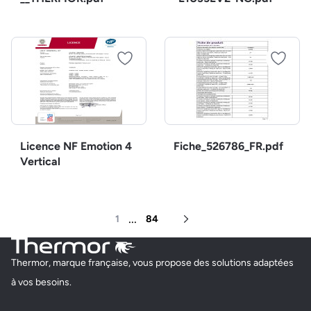
Licence NF Emotion 4
Fiche_526786_FR.pdf
Vertical
...
1
84
Page suivante
Thermor, marque française, vous propose des solutions adaptées
à vos besoins.