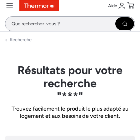
Aide
Contenu
Menu
Recherche
Se conne
Pani
Recher
Recherche
Résultats pour votre
recherche
"***"
Trouvez facilement le produit le plus adapté au
logement et aux besoins de votre client.