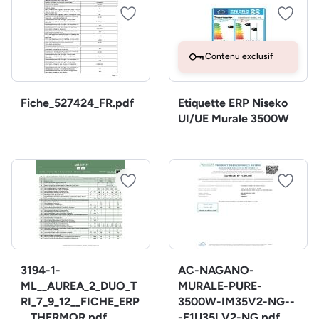
Contenu exclusif
Fiche_527424_FR.pdf
Etiquette ERP Niseko
UI/UE Murale 3500W
3194-1-
AC-NAGANO-
ML__AUREA_2_DUO_T
MURALE-PURE-
RI_7_9_12__FICHE_ERP
3500W-IM35V2-NG--
__THERMOR.pdf
-E1U35LV2-NG.pdf