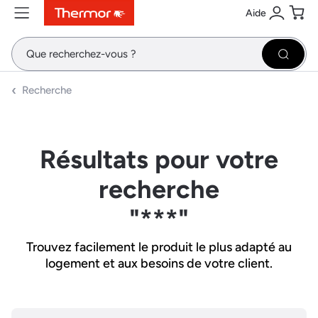
Aide
Contenu
Menu
Recherche
Se conne
Pani
Recher
Recherche
Résultats pour votre
recherche
"***"
Trouvez facilement le produit le plus adapté au
logement et aux besoins de votre client.