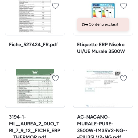
Contenu exclusif
Fiche_527424_FR.pdf
Etiquette ERP Niseko
UI/UE Murale 3500W
3194-1-
AC-NAGANO-
ML__AUREA_2_DUO_T
MURALE-PURE-
RI_7_9_12__FICHE_ERP
3500W-IM35V2-NG--
__THERMOR.pdf
-E1U35LV2-NG.pdf