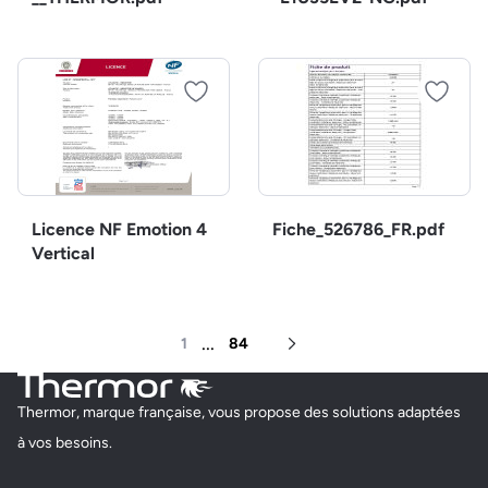
Licence NF Emotion 4
Fiche_526786_FR.pdf
Vertical
...
1
84
Page suivante
Thermor, marque française, vous propose des solutions adaptées
à vos besoins.