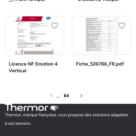
Licence NF Emotion 4
Fiche_526786_FR.pdf
Vertical
...
1
84
Page suivante
Thermor, marque française, vous propose des solutions adaptées
à vos besoins.