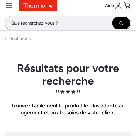
Aide
Contenu
Menu
Recherche
Se conne
Pani
Recher
Recherche
Résultats pour votre
recherche
"***"
Trouvez facilement le produit le plus adapté au
logement et aux besoins de votre client.