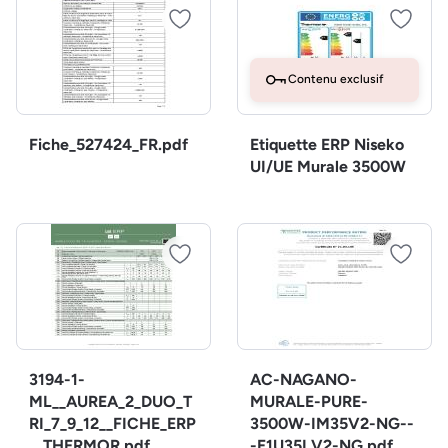
Contenu exclusif
Fiche_527424_FR.pdf
Etiquette ERP Niseko
UI/UE Murale 3500W
3194-1-
AC-NAGANO-
ML__AUREA_2_DUO_T
MURALE-PURE-
RI_7_9_12__FICHE_ERP
3500W-IM35V2-NG--
__THERMOR.pdf
-E1U35LV2-NG.pdf