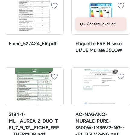
Contenu exclusif
Fiche_527424_FR.pdf
Etiquette ERP Niseko
UI/UE Murale 3500W
3194-1-
AC-NAGANO-
ML__AUREA_2_DUO_T
MURALE-PURE-
RI_7_9_12__FICHE_ERP
3500W-IM35V2-NG--
__THERMOR.pdf
-E1U35LV2-NG.pdf