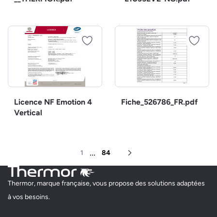
Licence NF Emotion 4
Fiche_526786_FR.pdf
Vertical
...
1
84
Page suivante
Thermor, marque française, vous propose des solutions adaptées
à vos besoins.