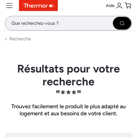
Aide
Contenu
Menu
Recherche
Se conne
Pani
Recher
Recherche
Résultats pour votre
recherche
"***"
Trouvez facilement le produit le plus adapté au
logement et aux besoins de votre client.