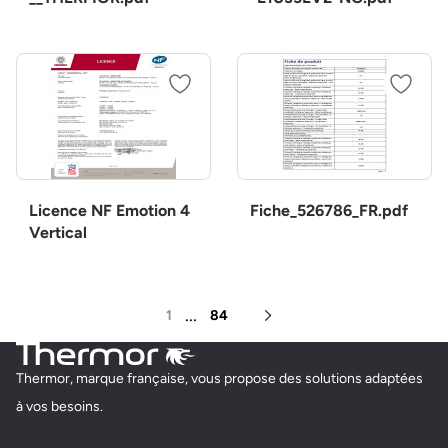
Licence NF Emotion 4
Fiche_526786_FR.pdf
Vertical
...
1
84
Page suivante
Thermor, marque française, vous propose des solutions adaptées
à vos besoins.