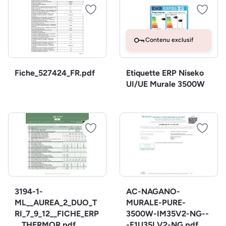
Contenu exclusif
Fiche_527424_FR.pdf
Etiquette ERP Niseko
UI/UE Murale 3500W
3194-1-
AC-NAGANO-
ML__AUREA_2_DUO_T
MURALE-PURE-
RI_7_9_12__FICHE_ERP
3500W-IM35V2-NG--
__THERMOR.pdf
-E1U35LV2-NG.pdf