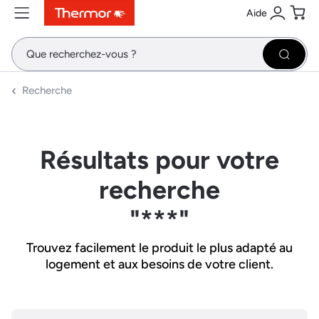
Aide
Contenu
Menu
Recherche
Se conne
Pani
Recher
Recherche
Résultats pour votre
recherche
"***"
Trouvez facilement le produit le plus adapté au
logement et aux besoins de votre client.